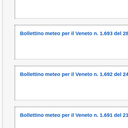
Bollettino meteo per il Veneto n. 1.693 del 2
Bollettino meteo per il Veneto n. 1.692 del 2
Bollettino meteo per il Veneto n. 1.691 del 2