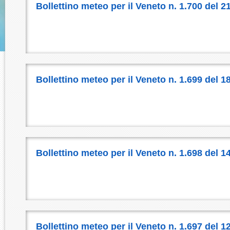
Bollettino meteo per il Veneto n. 1.700 del 2
Bollettino meteo per il Veneto n. 1.699 del 1
Bollettino meteo per il Veneto n. 1.698 del 1
Bollettino meteo per il Veneto n. 1.697 del 1