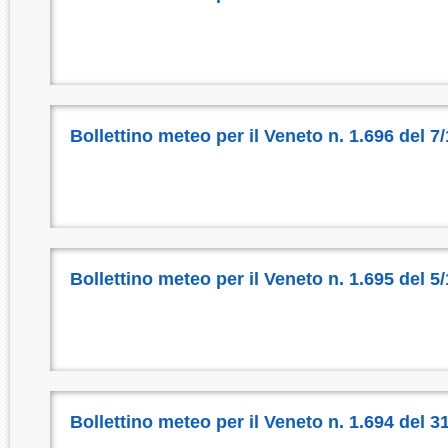
Bollettino meteo per il Veneto n. 1.696 del 7
Bollettino meteo per il Veneto n. 1.695 del 5
Bollettino meteo per il Veneto n. 1.694 del 3