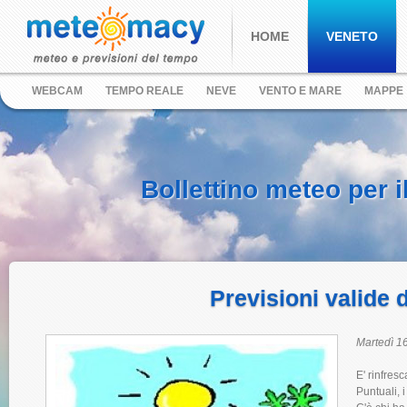
HOME
VENETO
WEBCAM
TEMPO REALE
NEVE
VENTO E MARE
MAPPE
Bollettino meteo per i
Previsioni valide 
Martedì 16
E' rinfresc
Puntuali, 